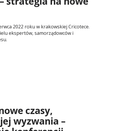
– strategia na nowe
erwca 2022 roku w krakowskiej Cricotece.
ielu ekspertów, samorządowców i
esu.
 nowe czasy,
 jej wyzwania –