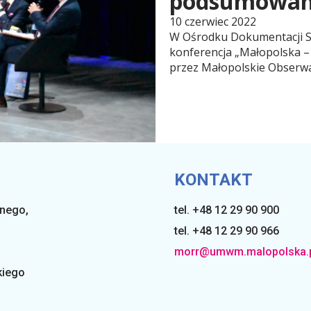
podsumowani
10 czerwiec 2022
W Ośrodku Dokumentacji Sz
konferencja „Małopolska –
przez Małopolskie Obserw
KONTAKT
lnego
,
tel. +48 12 29 90 900
tel. +48 12 29 90 966
morr@umwm.malopolska.
kiego