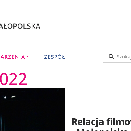
ARZENIA
ZESPÓŁ
ium
2022
o
Relacja film