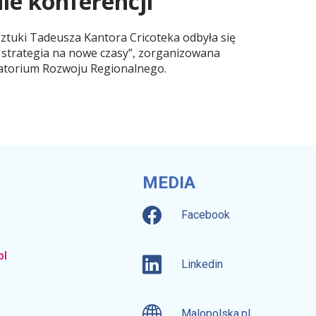
e konferencji
tuki Tadeusza Kantora Cricoteka odbyła się
 strategia na nowe czasy”, zorganizowana
atorium Rozwoju Regionalnego.
MEDIA
Facebook
pl
Linkedin
Malopolska.pl