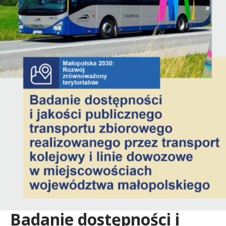
r
i
u
m
R
o
z
Badanie dostępności i