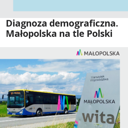
e
g
Diagnoza demograficzna.
Małopolska na tle Polski
o