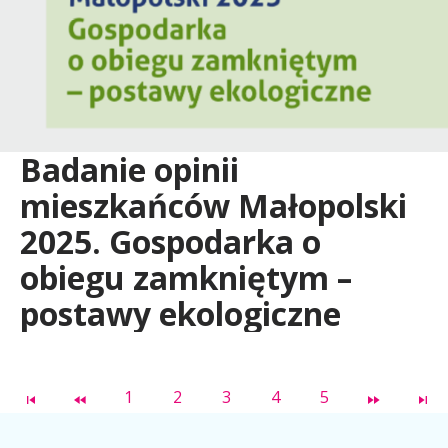
Badanie opinii
mieszkańców Małopolski
2025. Gospodarka o
obiegu zamkniętym –
postawy ekologiczne
1
2
3
4
5