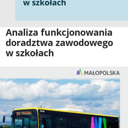
s
e
Analiza funkcjonowania
doradztwa zawodowego
r
w szkołach
w
a
t
o