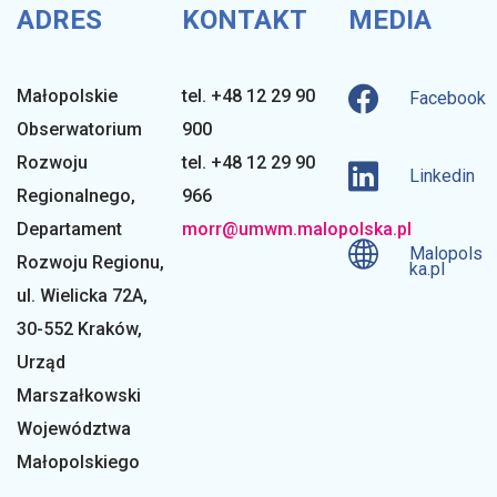
ADRES
KONTAKT
MEDIA
Małopolskie
tel. +48 12 29 90
Facebook
Obserwatorium
900
Rozwoju
tel. +48 12 29 90
Linkedin
Regionalnego
,
966
Departament
morr@umwm.malopolska.pl
Malopols
Rozwoju Regionu,
ka.pl
ul. Wielicka 72A,
30-552 Kraków,
Urząd
Marszałkowski
Województwa
Małopolskiego