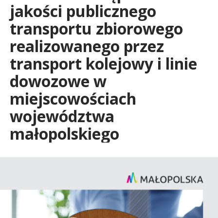
jakości publicznego
w
transportu zbiorowego
realizowanego przez
o
transport kolejowy i linie
dowozowe w
j
miejscowościach
u
województwa
małopolskiego
R
e
g