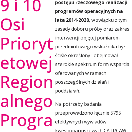
9 i 10
postępu rzeczowego realizacji
r
programów operacyjnych na
Osi
lata 2014-2020
, w związku z tym
i
zasady doboru próby oraz zakres
Prioryt
interwencji objętej pomiarem
u
przedmiotowego wskaźnika był
etowej
ściśle określony i obejmował
m
szerokie spektrum form wsparcia
oferowanych w ramach
Region
poszczególnych działań i
R
poddziałań.
alnego
o
Na potrzeby badania
Progra
przeprowadzono łącznie 5795
z
efektywnych wywiadów
kwestionariuszowych CATI/CAWI.