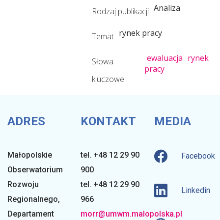
e
Analiza
Rodzaj publikacji
g
rynek pracy
Temat
o
ewaluacja
rynek
Słowa
pracy
kluczowe
ADRES
KONTAKT
MEDIA
Małopolskie
tel. +48 12 29 90
Facebook
Obserwatorium
900
Rozwoju
tel. +48 12 29 90
Linkedin
Regionalnego
,
966
Departament
morr@umwm.malopolska.pl