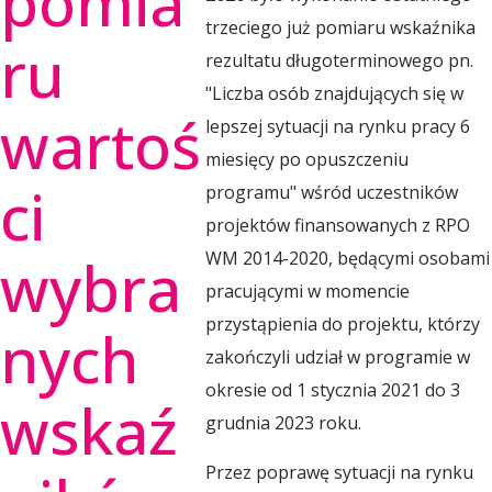
pomia
l
trzeciego już pomiaru wskaźnika
ru
rezultatu długoterminowego pn.
s
"Liczba osób znajdujących się w
wartoś
lepszej sytuacji na rynku pracy 6
k
miesięcy po opuszczeniu
ci
programu" wśród uczestników
i
projektów finansowanych z RPO
wybra
WM 2014-2020, będącymi osobami
pracującymi w momencie
e
przystąpienia do projektu, którzy
nych
zakończyli udział w programie w
O
okresie od 1 stycznia 2021 do 3
wskaź
grudnia 2023 roku.
b
Przez poprawę sytuacji na rynku