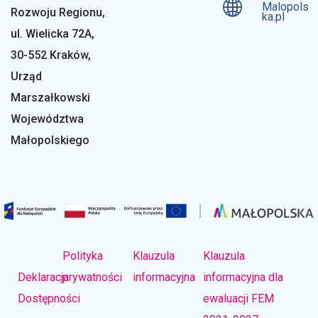
Malopols
Rozwoju Regionu,
ka.pl
ul. Wielicka 72A,
30-552 Kraków,
Urząd
Marszałkowski
Województwa
Małopolskiego
Polityka
Klauzula
Klauzula
Deklaracja
prywatności
informacyjna
informacyjna dla
Dostępności
ewaluacji FEM