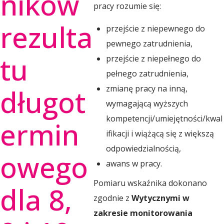
ników
pracy rozumie się:
s
rezulta
przejście z niepewnego do
e
pewnego zatrudnienia,
tu
przejście z niepełnego do
r
pełnego zatrudnienia,
długot
zmianę pracy na inną,
wymagającą wyższych
w
kompetencji/umiejętności/kwal
ermin
ifikacji i wiążącą się z większą
a
odpowiedzialnością,
owego
awans w pracy.
t
Pomiaru wskaźnika dokonano
dla 8,
zgodnie z
Wytycznymi w
o
zakresie monitorowania