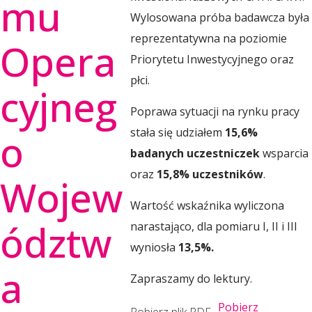
mu
Wylosowana próba badawcza była
w
reprezentatywna na poziomie
Opera
Priorytetu Inwestycyjnego oraz
o
płci.
cyjneg
j
Poprawa sytuacji na rynku pracy
stała się udziałem
15,6%
o
badanych uczestniczek
wsparcia
u
oraz
15,8% uczestników
.
Wojew
R
Wartość wskaźnika wyliczona
ództw
narastająco, dla pomiaru I, II i III
e
wyniosła
13,5%.
a
Zapraszamy do lektury.
g
Pobierz
Pobierz plik PDF