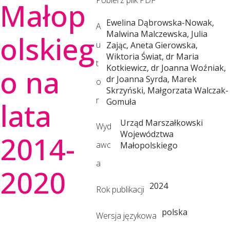
Małop
i
Ewelina Dąbrowska-Nowak,
A
Malwina Malczewska, Julia
olskieg
u
Zając, Aneta Gierowska,
o
Wiktoria Świat, dr Maria
t
Kotkiewicz, dr Joanna Woźniak,
o na
dr Joanna Syrda, Marek
o
n
Skrzyński, Małgorzata Walczak-
r
lata
Gomuła
a
Urząd Marszałkowski
Wyd
Województwa
2014-
awc
Małopolskiego
l
a
2020
n
2024
Rok publikacji
polska
Wersja językowa