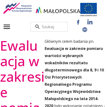
M
a
Ewalu
Głównym celem badania pn.
ł
Ewaluacja w zakresie pomiaru
acja w
wartości wybranych
o
wskaźników rezultatu
zakresi
długoterminowego dla 8, 9 i 10
Osi Priorytetowych
p
Regionalnego Programu
e
Operacyjnego Województwa
o
Małopolskiego na lata 2014-
2020
było wykonanie ostatniego -